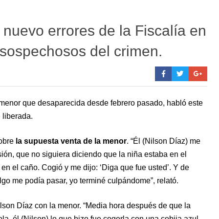
nuevo errores de la Fiscalía en
 sospechosos del crimen.
a menor que desaparecida desde febrero pasado, habló este
 liberada.
sobre
la supuesta venta de la menor
. “Él (Nilson Díaz) me
ión, que no siguiera diciendo que la niña estaba en el
en el caño. Cogió y me dijo: ‘Diga que fue usted’. Y de
algo me podía pasar, yo terminé culpándome”, relató.
ilson Díaz con la menor. “Media hora después de que la
a, él (Nilson) lo que hizo fue cogerla con una cobija azul