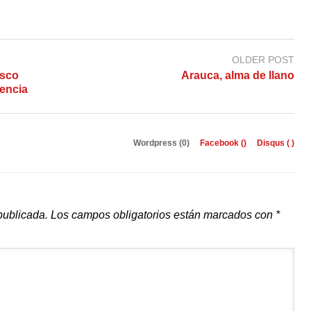
OLDER POST
isco
Arauca, alma de llano
encia
Wordpress (0)
Facebook (
)
Disqus (
)
publicada.
Los campos obligatorios están marcados con
*