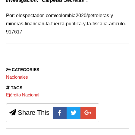
investigación: “Carpetas Secretas”.
Por: elespectador. com/colombia2020/petroleras-y-
mineras-financian-la-fuerza-publica-y-la-fiscalia-articulo-
917617
CATEGORIES
Nacionales
TAGS
Ejército Nacional
Share This