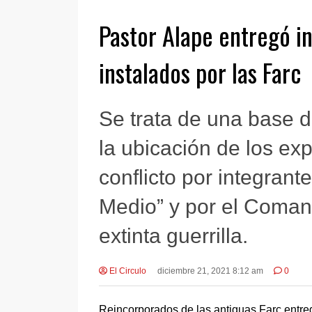
Pastor Alape entregó i
instalados por las Farc
Se trata de una base 
la ubicación de los exp
conflicto por integran
Medio” y por el Coman
extinta guerrilla.
El Circulo
diciembre 21, 2021 8:12 am
0
Reincorporados de las antiguas Farc entre