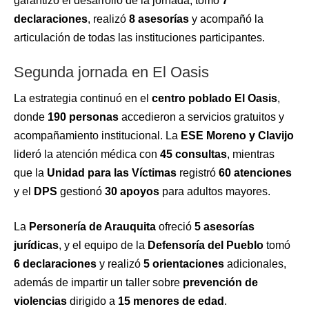
garantizó el desarrollo de la jornada, tomó
7
declaraciones
, realizó
8 asesorías
y acompañó la
articulación de todas las instituciones participantes.
Segunda jornada en El Oasis
La estrategia continuó en el
centro poblado El Oasis
,
donde
190 personas
accedieron a servicios gratuitos y
acompañamiento institucional. La
ESE Moreno y Clavijo
lideró la atención médica con
45 consultas
, mientras
que la
Unidad para las Víctimas
registró
60 atenciones
y el
DPS
gestionó
30 apoyos
para adultos mayores.
La
Personería de Arauquita
ofreció
5 asesorías
jurídicas
, y el equipo de la
Defensoría del Pueblo
tomó
6 declaraciones
y realizó
5 orientaciones
adicionales,
además de impartir un taller sobre
prevención de
violencias
dirigido a
15 menores de edad
.