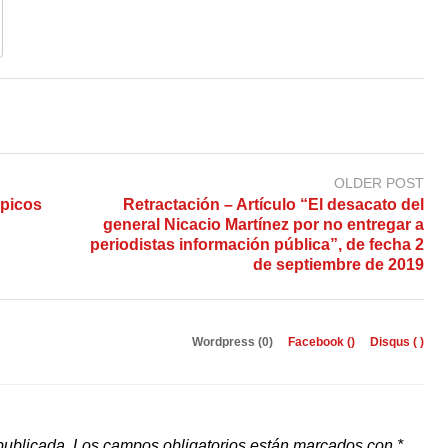
OLDER POST
mpicos
Retractación – Artículo “El desacato del
general Nicacio Martínez por no entregar a
periodistas información pública”, de fecha 2
de septiembre de 2019
Wordpress (0)
Facebook (
)
Disqus (
)
publicada.
Los campos obligatorios están marcados con
*