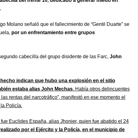
abecilla del frente 10, dedicado a generar miedo en
.
ego Molano señaló que el fallecimiento de “Gentil Duarte” se
uela,
por un enfrentamiento entre grupos
egundo cabecilla del grupo disidente de las Farc,
John
hecho indican que hubo una explosión en el sitio
ambién estaba alias John Mechas
. Había otros delincuentes
as rentas del narcotráfico”, manifestó en ese momento el
a Policía.
s fue Euclides España, alias Jhonier, quien fue abatido el 24
alizado por el Ejército y la Policía, en el municipio de