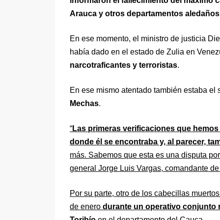
informaron el fallecimiento del máximo c
Arauca y otros departamentos aledaños
En ese momento, el ministro de justicia Di
había dado en el estado de Zulia en Venez
narcotraficantes y terroristas
.
En ese mismo atentado también estaba el s
Mechas
.
“
Las primeras verificaciones que hemos 
donde él se encontraba y, al parecer, t
más. Sabemos que esta es una disputa por l
general Jorge Luis Vargas, comandante de l
Por su parte, otro de los cabecillas muerto
de enero
durante un operativo conjunto re
Toribío
en el departamento del Cauca.