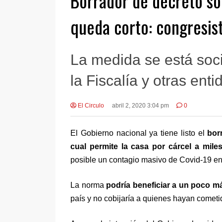
Borrador de decreto so
queda corto: congresis
La medida se está soci
la Fiscalía y otras enti
El Circulo
abril 2, 2020 3:04 pm
0
El Gobierno nacional ya tiene listo el
bor
cual permite la casa por cárcel a mile
posible un contagio masivo de Covid-19 en 
La norma
podría beneficiar a un poco m
país y no cobijaría a quienes hayan cometi